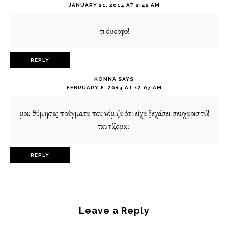
JANUARY 21, 2014 AT 2:42 AM
τι όμορφο!
REPLY
KONNA
SAYS
FEBRUARY 8, 2014 AT 12:07 AM
μου θύμησες πράγματα που νόμιζα ότι είχα ξεχάσει.σευχαριστώ!
ταυτίζομαι.
REPLY
Leave a Reply