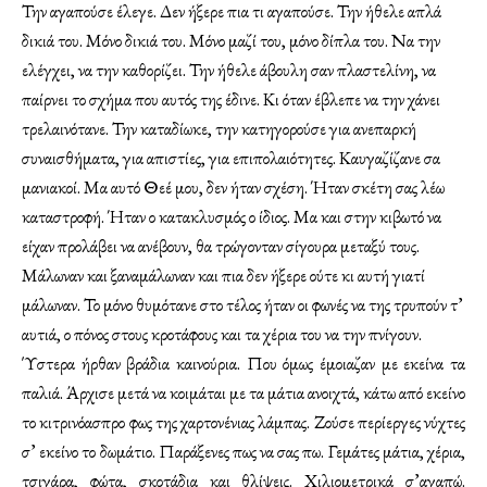
Την αγαπούσε έλεγε. Δεν ήξερε πια τι αγαπούσε. Την ήθελε απλά
δικιά του. Μόνο δικιά του. Μόνο μαζί του, μόνο δίπλα του. Να την
ελέγχει, να την καθορίζει. Την ήθελε άβουλη σαν πλαστελίνη, να
παίρνει το σχήμα που αυτός της έδινε. Κι όταν έβλεπε να την χάνει
τρελαινότανε. Την καταδίωκε, την κατηγορούσε για ανεπαρκή
συναισθήματα, για απιστίες, για επιπολαιότητες. Καυγαζίζανε σα
μανιακοί. Μα αυτό Θεέ μου, δεν ήταν σχέση. Ήταν σκέτη σας λέω
καταστροφή. Ήταν ο κατακλυσμός ο ίδιος. Μα και στην κιβωτό να
είχαν προλάβει να ανέβουν, θα τρώγονταν σίγουρα μεταξύ τους.
Μάλωναν και ξαναμάλωναν και πια δεν ήξερε ούτε κι αυτή γιατί
μάλωναν. Το μόνο θυμότανε στο τέλος ήταν οι φωνές να της τρυπούν τ’
αυτιά, ο πόνος στους κροτάφους και τα χέρια του να την πνίγουν.
Ύστερα ήρθαν βράδια καινούρια. Που όμως έμοιαζαν με εκείνα τα
παλιά. Άρχισε μετά να κοιμάται με τα μάτια ανοιχτά, κάτω από εκείνο
το κιτρινόασπρο φως της χαρτονένιας λάμπας. Ζούσε περίεργες νύχτες
σ’ εκείνο το δωμάτιο. Παράξενες πως να σας πω. Γεμάτες μάτια, χέρια,
τσιγάρα, φώτα, σκοτάδια και θλίψεις. Χιλιομετρικά σ’αγαπώ.