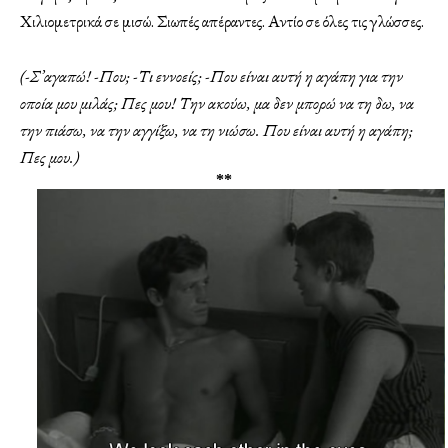
Χιλιομετρικά σε μισώ. Σιωπές απέραντες. Αντίο σε όλες τις γλώσσες.
(-Σ’αγαπώ!
-Που;
-Τι εννοείς;
-Που είναι αυτή η αγάπη για την
οποία μου μιλάς;
Πες μου!
Την ακούω, μα δεν μπορώ να τη δω, να
την πιάσω, να την αγγίξω, να τη νιώσω.
Που είναι αυτή η αγάπη;
Πες μου.)
**