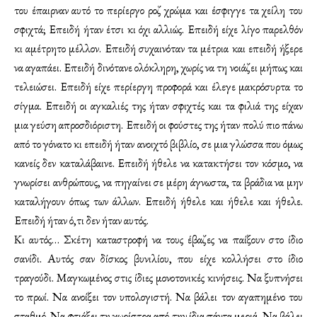
του έπαιρναν αυτό το περίεργο ροζ χρώμα και έσφιγγε τα χείλη του
σφιχτά; Επειδή ήταν έτσι κι όχι αλλιώς. Επειδή είχε λίγο παρελθόν
κι αμέτρητο μέλλον. Επειδή συχαινόταν τα μέτρια και επειδή ήξερε
να αγαπάει. Επειδή δινότανε ολόκληρη, χωρίς να τη νοιάζει μήπως και
τελειώσει. Επειδή είχε περίεργη προφορά και έλεγε μακρόσυρτα το
σίγμα. Επειδή οι αγκαλιές της ήταν σφιχτές και τα φιλιά της είχαν
μια γεύση απροσδιόριστη. Επειδή οι φούστες της ήταν πολύ πιο πάνω
από το γόνατο κι επειδή ήταν ανοιχτό βιβλίο, σε μια γλώσσα που όμως
κανείς δεν καταλάβαινε. Επειδή ήθελε να κατακτήσει τον κόσμο, να
γνωρίσει ανθρώπους, να πηγαίνει σε μέρη άγνωστα, τα βράδια να μην
καταλήγουν όπως των άλλων. Επειδή ήθελε και ήθελε και ήθελε.
Επειδή ήταν ό,τι δεν ήταν αυτός.
Κι αυτός… Σκέτη καταστροφή να τους έβαζες να παίξουν στο ίδιο
σανίδι. Αυτός σαν δίσκος βυνιλίου, που είχε κολλήσει στο ίδιο
τραγούδι. Μαγκωμένος στις ίδιες μονοτονικές κινήσεις. Να ξυπνήσει
το πρωί. Να ανοίξει τον υπολογιστή. Να βάλει τον αγαπημένο του
σταθμό. Να φτιάξει τη χωρίστρα από την ίδια πάντα μεριά. Να βάλει