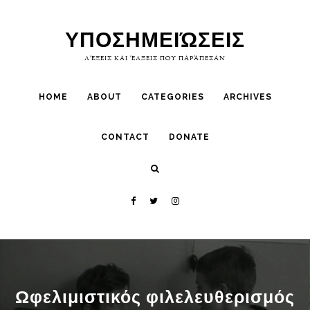
Skip
Skip
to
to
ΥΠΟΣΗΜΕΙΏΣΕΙΣ
primary
main
ΛΈΞΕΙΣ ΚΑΙ ΈΛΞΕΙΣ ΠΟΥ ΠΑΡΆΠΕΣΑΝ
navigation
content
HOME
ABOUT
CATEGORIES
ARCHIVES
CONTACT
DONATE
Ωφελιμιστικός φιλελευθερισμός