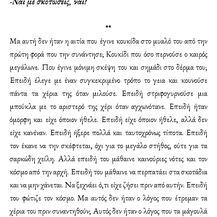
-Ναι με σκοτώσεις, ναι!
**
Μα αυτή δεν ήταν η αιτία που έγινε κουκίδα στο μυαλό του από την
πρώτη φορά που την συνάντησε; Κουκίδι που όσο περνούσε ο καιρός
μεγάλωνε. Που έγινε μόνιμη σκέψη του και σημάδι στο δέρμα του;
Επειδή έλεγε με έναν συγκεκριμένο τρόπο το γεια και κουνούσε
πάντα τα χέρια της όταν μιλούσε. Επειδή στριφογυρνούσε μια
μπούκλα με το αριστερό της χέρι όταν αγχωνότανε. Επειδή ήταν
όμορφη και είχε όποιον ήθελε. Επειδή είχε όποιον ήθελε, αλλά δεν
είχε κανέναν. Επειδή ήξερε πολλά και ταυτοχρόνως τίποτα. Επειδή
τον έκανε να την σκέφτεται, όχι για το μεγάλο στήθος, ούτε για τα
σαρκώδη χείλη. Αλλά επειδή του μάθαινε καινούριες νότες και τον
κόσμο από την αρχή. Επειδή του μάθαινε να περπατάει στα σκοτάδια
και να μην χάνεται. Να ξεχνάει ό,τι είχε ζήσει πριν από αυτήν. Επειδή
του φώτιζε τον κόσμο. Μα αυτός δεν ήταν ο λόγος που έτρεμαν τα
χέρια του πριν συναντηθούν; Αυτός δεν ήταν ο λόγος που τα μάγουλά