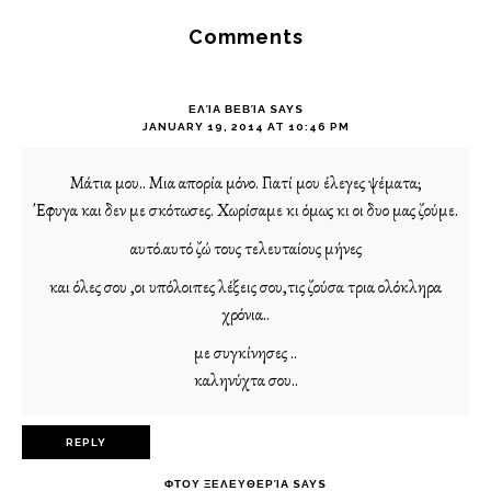
Interactions
Comments
ΕΛΊΑ ΒΕΒΊΑ
SAYS
JANUARY 19, 2014 AT 10:46 PM
Μάτια μου.. Μια απορία μόνο. Γιατί μου έλεγες ψέματα;
Έφυγα και δεν με σκότωσες. Χωρίσαμε κι όμως κι οι δυο μας ζούμε.
αυτό.αυτό ζώ τους τελευταίους μήνες
και όλες σου ,οι υπόλοιπες λέξεις σου,τις ζούσα τρια ολόκληρα
χρόνια..
με συγκίνησες ..
καληνύχτα σου..
REPLY
ΦΤΟΥ ΞΕΛΕΥΘΕΡΊΑ
SAYS