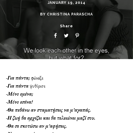
JANUARY 19, 2014
BY
CHRISTINA PARASCHA
Share
-Για πάντα;
φώναξε
-Για πάντα
ψυθίρισε
-Μόνο εμένα;
-Μόνο εσένα!
-Θα πεθάνω αν σταματήσεις να μ’αγαπάς.
-Η ζωή θα αρχίζει και θα τελειώνει μαζί σου.
-Θα σε σκοτώσω αν μ’αφήσεις.