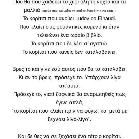
Που θα σου χαϊδεύει το χέρι όλη τη νύχτα και τα
μαλλιά
(και θα σου
ψιθυρίζει στ’ αυτί τα όνειρά της για εσάς.)
Το κορίτσι που ακούει Ludovico Einaudi.
Που κλαίει στις ρομαντικές κομεντί κι όταν
τελειώνει ένα ωραίο βιβλίο.
Το κορίτσι που δε λέει σ’ αγαπώ.
Το κορίτσι που κανείς δεν καταλαβαίνει.
Βρες το και γίνε εσύ αυτός που θα το καταλάβει.
Κι αν το βρεις, πρόσεχέ το. Υπάρχουν λίγα
απ’αυτά.
Πρόσεχέ το, γιατί ξαφνικά θα αναρωτηθείς πως
έγινε απλά,
“το κορίτσι που κλαίει πριν να φύγω, και μετά με
ξεχνάει λίγο-λίγο”.
Και δε θες να σε ξεχάσει ένα τέτοιο κορίτσι.