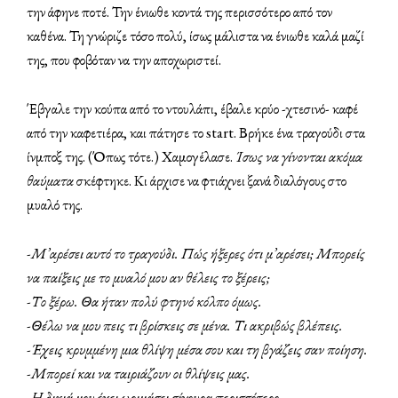
την άφηνε ποτέ. Την ένιωθε κοντά της περισσότερο από τον
καθένα. Τη γνώριζε τόσο πολύ, ίσως μάλιστα να ένιωθε καλά μαζί
της, που φοβόταν να την αποχωριστεί.
Έβγαλε την κούπα από το ντουλάπι, έβαλε κρύο -χτεσινό- καφέ
από την καφετιέρα, και πάτησε το start. Βρήκε ένα τραγούδι στα
ίνμποξ της. (Όπως τότε.) Χαμογέλασε.
Ίσως να γίνονται ακόμα
θαύματα
σκέφτηκε. Κι άρχισε να φτιάχνει ξανά διαλόγους στο
μυαλό της.
-Μ’αρέσει αυτό το τραγούδι. Πώς ήξερες ότι μ’αρέσει; Μπορείς
να παίξεις με το μυαλό μου αν θέλεις το ξέρεις;
-Το ξέρω. Θα ήταν πολύ φτηνό κόλπο όμως.
-Θέλω να μου πεις τι βρίσκεις σε μένα. Τι ακριβώς βλέπεις.
-Έχεις κρυμμένη μια θλίψη μέσα σου και τη βγάζεις σαν ποίηση.
-Μπορεί και να ταιριάζουν οι θλίψεις μας.
-Η δικιά μου έχει ωριμάσει σίγουρα περισσότερο.