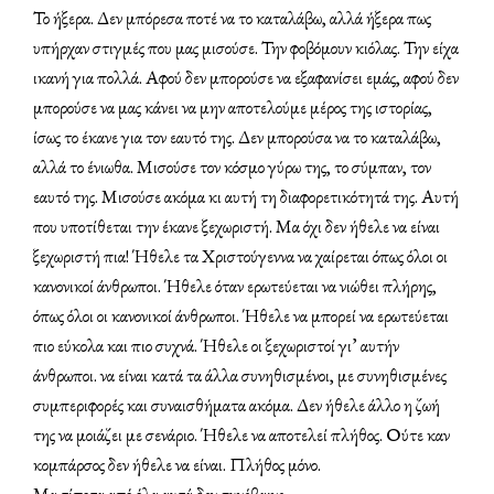
Το ήξερα. Δεν μπόρεσα ποτέ να το καταλάβω, αλλά ήξερα πως
υπήρχαν στιγμές που μας μισούσε. Την φοβόμουν κιόλας. Την είχα
ικανή για πολλά. Αφού δεν μπορούσε να εξαφανίσει εμάς, αφού δεν
μπορούσε να μας κάνει να μην αποτελούμε μέρος της ιστορίας,
ίσως το έκανε για τον εαυτό της. Δεν μπορούσα να το καταλάβω,
αλλά το ένιωθα. Μισούσε τον κόσμο γύρω της, το σύμπαν, τον
εαυτό της. Μισούσε ακόμα κι αυτή τη διαφορετικότητά της. Αυτή
που υποτίθεται την έκανε ξεχωριστή. Μα όχι δεν ήθελε να είναι
ξεχωριστή πια! Ήθελε τα Χριστούγεννα να χαίρεται όπως όλοι οι
κανονικοί άνθρωποι. Ήθελε όταν ερωτεύεται να νιώθει πλήρης,
όπως όλοι οι κανονικοί άνθρωποι. Ήθελε να μπορεί να ερωτεύεται
πιο εύκολα και πιο συχνά. Ήθελε οι ξεχωριστοί γι’ αυτήν
άνθρωποι. να είναι κατά τα άλλα συνηθισμένοι, με συνηθισμένες
συμπεριφορές και συναισθήματα ακόμα. Δεν ήθελε άλλο η ζωή
της να μοιάζει με σενάριο. Ήθελε να αποτελεί πλήθος. Ούτε καν
κομπάρσος δεν ήθελε να είναι. Πλήθος μόνο.