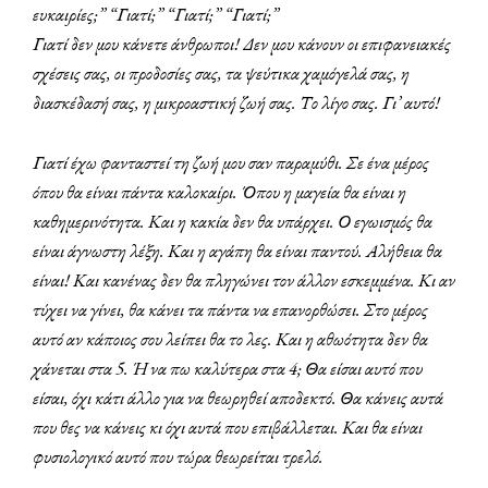
ευκαιρίες;” “Γιατί;” “Γιατί;” “Γιατί;”
Γιατί δεν μου κάνετε άνθρωποι! Δεν μου κάνουν οι επιφανειακές
σχέσεις σας, οι προδοσίες σας, τα ψεύτικα χαμόγελά σας, η
διασκέδασή σας, η μικροαστική ζωή σας. Το λίγο σας. Γι’ αυτό!
Γιατί έχω φανταστεί τη ζωή μου σαν παραμύθι. Σε ένα μέρος
όπου θα είναι πάντα καλοκαίρι. Όπου η μαγεία θα είναι η
καθημερινότητα. Και η κακία δεν θα υπάρχει. Ο εγωισμός θα
είναι άγνωστη λέξη. Και η αγάπη θα είναι παντού. Αλήθεια θα
είναι! Και κανένας δεν θα πληγώνει τον άλλον εσκεμμένα. Κι αν
τύχει να γίνει, θα
κάνει τα πάντα να επανορθώσει. Στο μέρος
αυτό αν κάποιος σου λείπει θα το λες.
Και η αθωότητα δεν θα
χάνεται στα 5. Ή να πω καλύτερα στα 4; Θα είσαι αυτό που
είσαι, όχι κάτι άλλο για να θεωρηθεί αποδεκτό. Θα κάνεις αυτά
που θες να κάνεις κι όχι αυτά που επιβάλλεται. Και θα είναι
φυσιολογικό αυτό που τώρα θεωρείται τρελό.