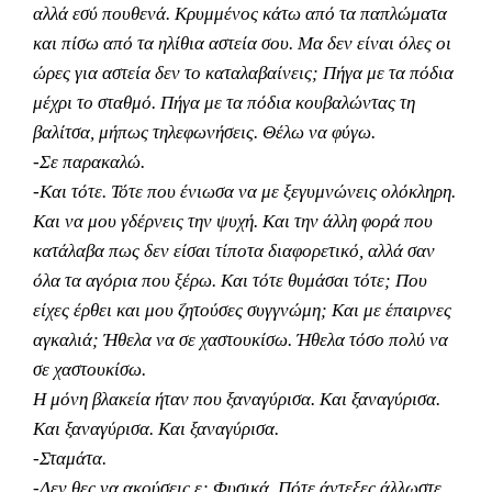
αλλά εσύ πουθενά. Κρυμμένος κάτω από τα παπλώματα
και πίσω από τα ηλίθια αστεία σου. Μα δεν είναι όλες οι
ώρες για αστεία δεν το καταλαβαίνεις; Πήγα με τα πόδια
μέχρι το σταθμό. Πήγα με τα πόδια κουβαλώντας τη
βαλίτσα, μήπως τηλεφωνήσεις. Θέλω να φύγω.
-Σε παρακαλώ.
-Και τότε. Τότε που ένιωσα να με ξεγυμνώνεις ολόκληρη.
Και να μου γδέρνεις την ψυχή. Και την άλλη φορά που
κατάλαβα πως δεν είσαι τίποτα διαφορετικό, αλλά σαν
όλα τα αγόρια που ξέρω. Και τότε θυμάσαι τότε; Που
είχες έρθει και μου ζητούσες συγγνώμη; Και με έπαιρνες
αγκαλιά; Ήθελα να σε χαστουκίσω. Ήθελα τόσο πολύ να
σε χαστουκίσω.
Η μόνη βλακεία ήταν που ξαναγύρισα. Και ξαναγύρισα.
Και ξαναγύρισα. Και ξαναγύρισα.
-Σταμάτα.
-Δεν θες να ακούσεις ε; Φυσικά. Πότε άντεξες άλλωστε