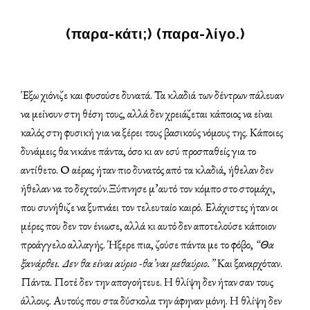
(παρα-κάτι;) (παρα-λίγο.)
Έξω χιόνιζε και φυσούσε δυνατά. Τα κλαδιά των δέντρων πάλευαν
να μείνουν στη θέση τους, αλλά δεν χρειάζεται κάποιος να είναι
καλός στη φυσική για να ξέρει τους βασικούς νόμους της. Κάποιες
δυνάμεις θα νικάνε πάντα, όσο κι αν εσύ προσπαθείς για το
αντίθετο. Ο αέρας ήταν πιο δυνατός από τα κλαδιά, ήθελαν δεν
ήθελαν να το δεχτούν.Ξύπνησε μ’αυτό τον κόμπο στο στομάχι,
που συνήθιζε να ξυπνάει τον τελευταίο καιρό. Ελάχιστες ήταν οι
μέρες που δεν τον ένιωσε, αλλά κι αυτό δεν αποτελούσε κάποιον
προάγγελο αλλαγής. Ήξερε πια, ζούσε πάντα με το φόβο,
“Θα
ξανάρθει. Δεν θα είναι αύριο -θα’ναι μεθαύριο.”
Και ξαναρχόταν.
Πάντα. Ποτέ δεν την απογοήτευε. Η θλίψη δεν ήταν σαν τους
άλλους. Αυτούς που στα δύσκολα την άφηναν μόνη. Η θλίψη δεν