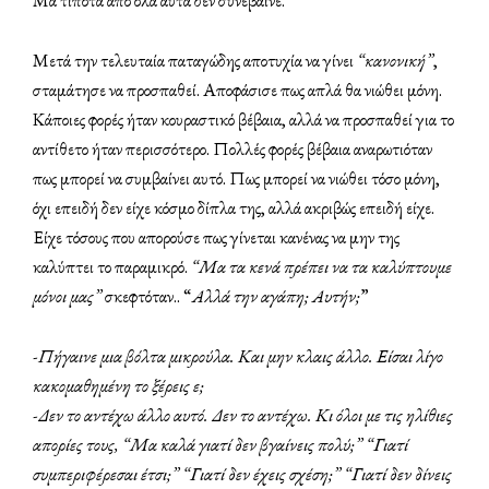
Μα τίποτα από όλα αυτά δεν συνέβαινε.
Μετά την τελευταία παταγώδης αποτυχία να γίνει
“κανονική”
,
σταμάτησε να προσπαθεί. Αποφάσισε πως απλά θα νιώθει μόνη.
Κάποιες φορές ήταν κουραστικό βέβαια, αλλά να προσπαθεί για το
αντίθετο ήταν περισσότερο. Πολλές φορές βέβαια αναρωτιόταν
πως μπορεί να συμβαίνει αυτό. Πως μπορεί να νιώθει τόσο μόνη,
όχι επειδή δεν είχε κόσμο δίπλα της, αλλά ακριβώς επειδή είχε.
Είχε τόσους που απορούσε πως γίνεται κανένας να μην της
καλύπτει το παραμικρό.
“Μα τα κενά πρέπει να τα καλύπτουμε
μόνοι μας”
σκεφτόταν.. “
Αλλά την αγάπη; Αυτήν;
”
-Πήγαινε μια βόλτα μικρούλα. Και μην κλαις άλλο. Είσαι λίγο
κακομαθημένη το ξέρεις ε;
-Δεν το αντέχω άλλο αυτό. Δεν το αντέχω. Κι όλοι με τις ηλίθιες
απορίες τους, “Μα καλά γιατί δεν βγαίνεις πολύ;” “Γιατί
συμπεριφέρεσαι έτσι;” “Γιατί δεν έχεις σχέση;” “Γιατί δεν δίνεις