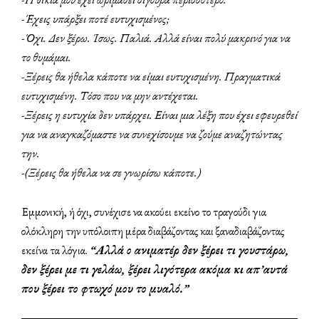
-Έχεις υπάρξει ποτέ ευτυχισμένος;
-Όχι. Δεν ξέρω. Ίσως. Παλιά. Αλλά είναι πολύ μακρινό για να
το θυμάμαι.
-Ξέρεις θα ήθελα κάποτε να είμαι ευτυχισμένη. Πραγματικά
ευτυχισμένη. Τόσο που να μην αντέχεται.
-Ξέρεις η ευτυχία δεν υπάρχει. Είναι μια λέξη που έχει εφευρεθεί
για να αναγκαζόμαστε να συνεχίσουμε να ζούμε αναζητώντας
την.
-(Ξέρεις θα ήθελα να σε γνωρίσω κάποτε.)
Εμμονική, ή όχι, συνέχισε να ακούει εκείνο το τραγούδι για
ολόκληρη την υπόλοιπη μέρα διαβάζοντας και ξαναδιαβάζοντας
εκείνα τα λόγια.
“Αλλά ο ανιματέρ δεν ξέρει τι γουστάρω,
δεν ξέρει με τι γελάω, ξέρει λιγότερα ακόμα κι απ’αυτά
που ξέρει το φτωχό μου το μυαλό.”