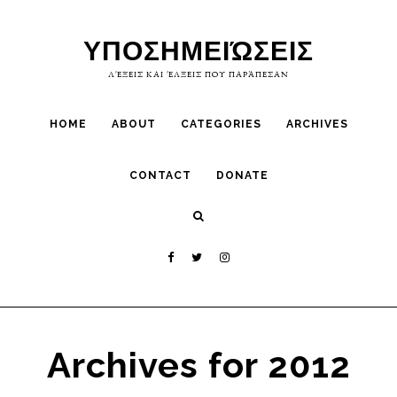
Skip
Skip
to
to
ΥΠΟΣΗΜΕΙΏΣΕΙΣ
primary
main
ΛΈΞΕΙΣ ΚΑΙ ΈΛΞΕΙΣ ΠΟΥ ΠΑΡΆΠΕΣΑΝ
navigation
content
HOME
ABOUT
CATEGORIES
ARCHIVES
CONTACT
DONATE
Archives for 2012