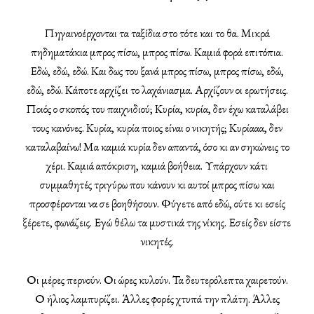
Πηγαινοέρχονται τα ταξίδια στο τότε και το θα. Μικρά
πηδηματάκια μπρος πίσω, μπρος πίσω. Καμιά φορά επιτόπια.
Εδώ, εδώ, εδώ. Και δως του ξανά μπρος πίσω, μπρος πίσω, εδώ,
εδώ, εδώ. Κάποτε αρχίζει το λαχάνιασμα. Αρχίζουν οι ερωτήσεις.
Ποιός ο σκοπός του παιχνιδιού; Κυρία, κυρία, δεν έχω καταλάβει
τους κανόνες. Κυρία, κυρία ποιος είναι ο νικητής; Κυρίααα, δεν
καταλαβαίνω! Μα καμιά κυρία δεν απαντά, όσο κι αν σηκώνεις το
χέρι. Καμιά απόκριση, καμιά βοήθεια. Υπάρχουν κάτι
συμμαθητές τριγύρω που κάνουν κι αυτοί μπρος πίσω και
προσφέρονται να σε βοηθήσουν. Φύγετε από εδώ, ούτε κι εσείς
ξέρετε, φωνάζεις. Εγώ θέλω τα μυστικά της νίκης. Εσείς δεν είστε
νικητές.
Οι μέρες περνούν. Οι ώρες κυλούν. Τα δευτερόλεπτα χαιρετούν.
Ο ήλιος λαμπυρίζει. Άλλες φορές χτυπά την πλάτη. Άλλες