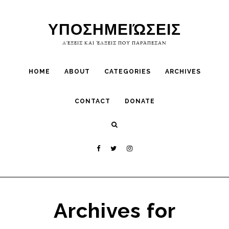
Skip
Skip
to
to
ΥΠΟΣΗΜΕΙΏΣΕΙΣ
primary
main
ΛΈΞΕΙΣ ΚΑΙ ΈΛΞΕΙΣ ΠΟΥ ΠΑΡΆΠΕΣΑΝ
navigation
content
HOME
ABOUT
CATEGORIES
ARCHIVES
CONTACT
DONATE
Archives for