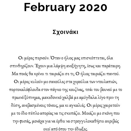
February 2020
Σχοινάκι
Οι μέρες περνούν. Όταν ο ήλιος μας επισκέπτεται, όλα
σπινθηρίζουν. Έχουν μια λάμψη ανεξήγητη, ίσως και παράταιρη.
Μα ποιός θα κρίνει τι ταιριάζει σε τι; Ο ήλιος ταιριάζει παντού.
Οι μέρες κυλούν με σακούλες στα χερούλια των ντουλαπιών,
πορτοκαλόφλουδα στον πάγκο της κουζίνας, τσάι του βουνού με το
πρωινό ξύπνημα, μακεδονικό χαλβά με αμύγδαλα λίγο πριν τη
δύση, ανεβασμένους τόνους, μα κι αγκαλιές. Οι μέρες χαιρετούν
με το ίδιο πέπλο απορίας να τις σκεπάζει. Μοιάζει με σκόνη που
την φυσάς, μονάχα για να έρθει να στρογγυλοκαθήσει ακριβώς
εκεί από όπου την έδιωξες.