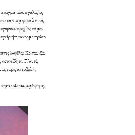
 πράγμα τόσο ο γαλάζιος
ίστηκα για μερικά λεπτά,
υ αγόρασα προχθές να μου
 μαγείρεψα φακές με πράσο
επτές λωρίδες. Κοιτάω έξω
 ασυνείδητα. Γι’αυτό,
Ίσως χωρίς υπερβολή,
ε την τεράστια, αμέτρητη,