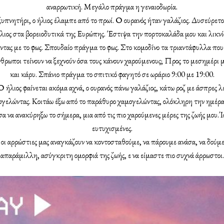
αναρρωτική. Μεγάλο πράγμα η γεναιοδωρία.
υπνητήρι, ο ήλιος έλαμπε από το πρωί. Ο ουρανός ήταν γαλάζιος. Δυσεύρετο
ο ήλιος στα βορειοδυτικά της Ευρώπης. Έστιψα την πορτοκαλάδα μου και λικν
ντας με το φως. Σπουδαίο πράγμα το φως. Στο κομοδίνο τα τριαντάφυλλα πο
άνθρωποι τείνουν να ξεχνούν όσα τους κάνουν χαρούμενους; Προς το μεσημέρι
και κάρυ. Σπάνιο πράγμα το σπιτικό φαγητό σε ωράριο 9:00 με 19:00.
Ο ήλιος φαίνεται ακόμα αχνά, ο ουρανός πάνω γαλάζιος, κάτω ροζ με άσπρες λ
γελώντας. Κοιτάω έξω από το παράθυρο χαμογελώντας, ολόκληρη την ημέρα,
α να ανακύρηξω το σήμερα, μια από τις πιο χαρούμενες μέρες της ζωής μου.
ευτυχισμένες.
ο οι αρρώστιες μας αναγκάζουν να κοντοσταθούμε, να πάρουμε ανάσα, να δούμ
απαράμιλλη, ασύγκριτη ομορφιά της ζωής, ε να είμαστε πιο συχνά άρρωστοι.