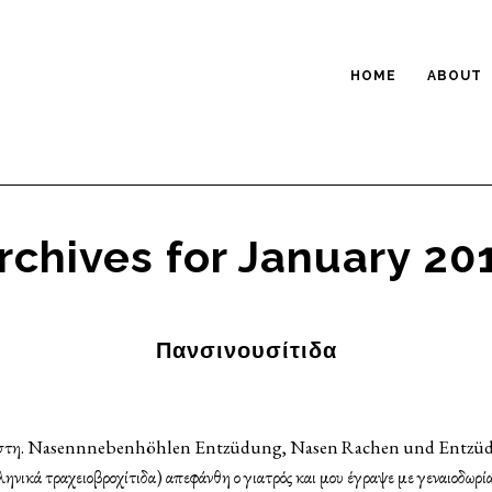
HOME
ABOUT
rchives for January 20
Πανσινουσίτιδα
ωστη. Nasennnebenhöhlen Entzüdung, Nasen Rachen und Entzüd
νικά τραχειοβροχίτιδα) απεφάνθη ο γιατρός και μου έγραψε με γεναιοδωρί