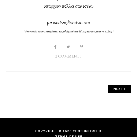
υπάρχουν πολλοί σαν εσένα
·
μα κανένας δεν είναι εσύ
*
όταν παύει να σου επιτρέπεται να μιλάς εκεί που θέλεις, που σου μένει να μιλάς;
*
2 COMMENTS
NEXT
COPYRIGHT © 2026
ΥΠΟΣΗΜΕΙΩΣΕΙΣ
TERMS OF USE