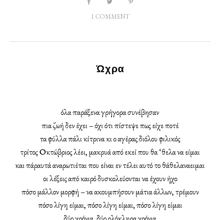
1 COMMENT
Ώχρα
όλα παράξενα γρήγορα συνέβησαν
πια ζωή δεν έχει – όχι ότι πίστεψε πως είχε ποτέ
τα φύλλα πάλι κίτρινα κι ο αγέρας διόλου φιλικός
τρίτος Οκτώβριος λέει, μακρυά από εκεί που θα ‘θελα να είμαι
και πάραυτά αναρωτιέται που είναι εν τέλει αυτό το θάθελαναειμαι
οι λέξεις από καιρό δυσκολεύονται να έχουν ήχο
πόσο μάλλον μορφή – να ακουμπήσουν μάτια άλλων, τρέμουν
πόσο λίγη είμαι, πόσο λίγη είμαι, πόσο λίγη είμαι
δύο χρόνια, δύο ολόκληρα χρόνια