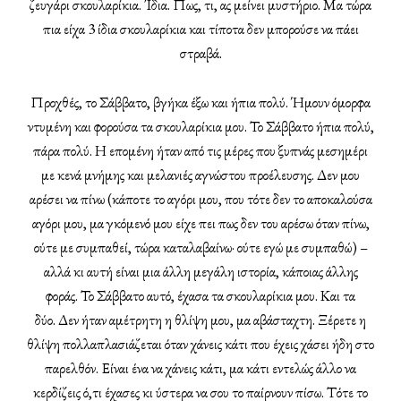
ζευγάρι σκουλαρίκια. Ίδια. Πως, τι, ας μείνει μυστήριο. Μα τώρα
πια είχα 3 ίδια σκουλαρίκια και τίποτα δεν μπορούσε να πάει
στραβά.
Προχθές, το Σάββατο, βγήκα έξω και ήπια πολύ. Ήμουν όμορφα
ντυμένη και φορούσα τα σκουλαρίκια μου. Το Σάββατο ήπια πολύ,
πάρα πολύ. Η επομένη ήταν από τις μέρες που ξυπνάς μεσημέρι
με κενά μνήμης και μελανιές αγνώστου προέλευσης. Δεν μου
αρέσει να πίνω (κάποτε το αγόρι μου, που τότε δεν το αποκαλούσα
αγόρι μου, μα γκόμενό μου είχε πει πως δεν του αρέσω όταν πίνω,
ούτε με συμπαθεί, τώρα καταλαβαίνω· ούτε εγώ με συμπαθώ) –
αλλά κι αυτή είναι μια άλλη μεγάλη ιστορία, κάποιας άλλης
φοράς. Το Σάββατο αυτό, έχασα τα σκουλαρίκια μου. Και τα
δύο. Δεν ήταν αμέτρητη η θλίψη μου, μα αβάσταχτη. Ξέρετε η
θλίψη πολλαπλασιάζεται όταν χάνεις κάτι που έχεις χάσει ήδη στο
παρελθόν. Είναι ένα να χάνεις κάτι, μα κάτι εντελώς άλλο να
κερδίζεις ό,τι έχασες κι ύστερα να σου το παίρνουν πίσω. Τότε το