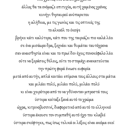
άλλος θα τα ονόμαζε επιτυχία, αυτή χαμένος χρόνος
κυνήγι θησαυρού ανύπαρκτου
η αλήθεια, με τις γωνίες και τις οπτικές της
το αλκοόλ το έκοψε
βρήκε κάτι καλύτερο, κάτι που της ταιριάζει πιο καλά λέει
σε ένα μισάωρο δρα, ξεχνάει και θυμάται ταυτόχρονα
σαν αναισθησία είναι και το πρωί δεν έχεις πονοκέφαλο λέει
ούτε να ξεράσεις θέλεις, ούτε το στομάχι ανακατεύεται
την πρώτη φορά ένιωσε ευφορία
μετά από αυτήν, απλά κοιτάει επίμονα τους άλλους στα μάτια
και μιλάει πολύ, μιλάει πολύ, μιλάει πολύ
κι είναι χειρότερο από το να γδύνονταν μπροστά τους
ύστερα κοίταξε ξανά αυτό το χρώμα
ώχρα, κιτρινοβυσσινί, διαφορετικό από αυτό το ελληνικό
ύστερα άκουσε τον συμπαθή αυτό ήχο του κλαβιέ
ύστερα σκέφτηκε, πως ίσως τελικά οι λέξεις είναι ακόμα εκεί