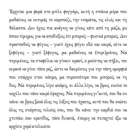
Έρχεται μια φορά στο μπλε φεγγάρι, αυτή η σπάνια μέρα που
μαθαίνεις να εκτιμάς το καρπούζι, την ντομάτα, τις ελιές και τη
θάλασσα. Δεν έχεις πια ανάγκη να γίνεις κάτι από τη μάζα, με
όποιο τίμημα, για να αποδείξεις ότι μπορείς – φυσικά μπορείς. Δεν
προσπαθείς να φύγεις – γιατί έχεις φύγει εδώ και καιρό, ούτε να
ξεφύγεις – γιατί ξέφυγες, μα μαθαίνεις να (περι)μένεις. Να
περιμένεις, τα σταφύλια να γίνουν κρασί, ο μούστος να πήξει,
τον
ουρανό να γίνει τόσο ροζ, ώστε να δακρύσεις για την τόση ομορφιά
που υπάρχει στον κόσμο, μα περισσότερο που μπορείς να τη
δεις.
Να περιμένεις λίγο ακόμη, κι άλλο λίγο, να βρεις εκείνο το
κοχύλι που τόσο καιρό έψαχνες. Να περιμένεις γι’αυτό, που θα σε
κάνει να βρεις ξανά όλες τις λέξεις που έχασες, αυτό που θα ενώσει
όλες τις σκόρπιες τελείες σου, που θα κάνει την καρδιά σου να
χτυπάει σαν κροτίδες, τόσο δυνατά, έτοιμη να πεταχτεί έξω να
αρχίσει χορό ατελειώτο.