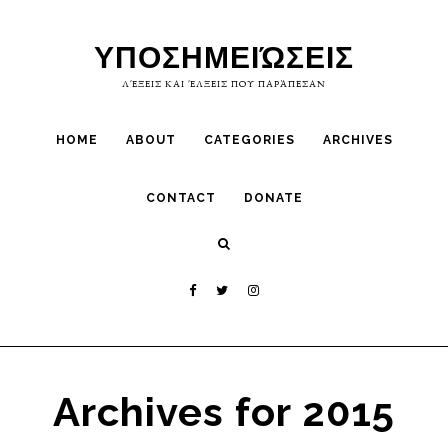
Skip
Skip
to
to
ΥΠΟΣΗΜΕΙΏΣΕΙΣ
primary
main
ΛΈΞΕΙΣ ΚΑΙ ΈΛΞΕΙΣ ΠΟΥ ΠΑΡΆΠΕΣΑΝ
navigation
content
HOME
ABOUT
CATEGORIES
ARCHIVES
CONTACT
DONATE
Archives for 2015