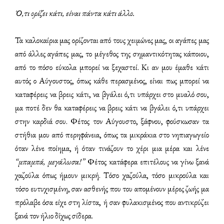
Ό,τι ορίζει κάτι, είναι πάντα κάτι άλλο.
Τα καλοκαίρια μας ορίζονται από τους χειμώνες μας, οι αγάπες μας
από άλλες αγάπες μας, το μέγεθος της σημαντικότητας κάποιου,
από το πόσο εύκολα μπορεί να ξεχαστεί. Κι αν μου έμαθε κάτι
αυτός ο Αύγουστος, όπως κάθε περασμένος, είναι πως μπορεί να
καταφέρεις να βρεις κάτι, να βγάλει ό,τι υπάρχει στο μυαλό σου,
μα ποτέ δεν θα καταφέρεις να βρεις κάτι να βγάλει ό,τι υπάρχει
στην καρδιά σου. Φέτος τον Αύγουστο, ξάφνου, φούσκωσαν τα
στήθια μου από περηφάνεια, όπως τα μικράκια στο νηπιαγωγείο
όταν λένε ποίημα, ή όταν τινάζουν το χέρι μια μέρα και λένε
“μπαμπά, μεγάλωσα!”
Φέτος κατάφερα επιτέλους να γίνω ξανά
χαζούλα όπως ήμουν μικρή. Τόσο χαζούλα, τόσο μικρούλα και
τόσο ευτυχισμένη, σαν ασθενής που του απομένουν μέρες ζωής μα
πρόλαβε όσα είχε στη λίστα, ή σαν φυλακισμένος που αντικρύζει
ξανά τον ήλιο δίχως σίδερα.