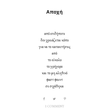
Αποχή
από οτιδήποτε
δεν χρειάζεται κόπο
για να το κατακτήσεις
από
το εύκολο
το γρήγορο
και το μη αληθινό
φαστ φουντ
σε σιχάθηκα
1 COMMENT