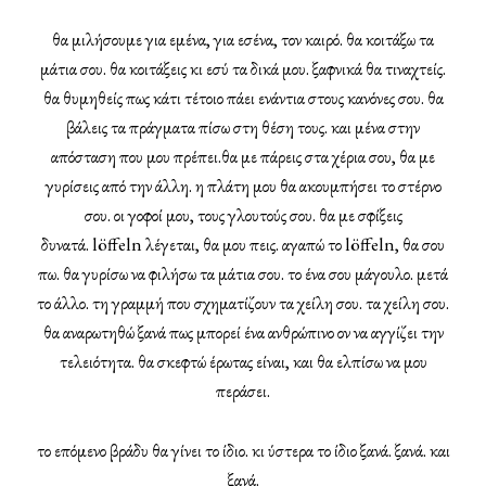
θα μιλήσουμε για εμένα, για εσένα, τον καιρό. θα κοιτάξω τα
μάτια σου. θα κοιτάξεις κι εσύ τα δικά μου. ξαφνικά θα τιναχτείς.
θα θυμηθείς πως κάτι τέτοιο πάει ενάντια στους κανόνες σου. θα
βάλεις τα πράγματα πίσω στη θέση τους. και μένα στην
απόσταση που μου πρέπει.θα με πάρεις στα χέρια σου, θα με
γυρίσεις από την άλλη. η πλάτη μου θα ακουμπήσει το στέρνο
σου. οι γοφοί μου, τους γλουτούς σου. θα με σφίξεις
δυνατά. löffeln λέγεται, θα μου πεις. αγαπώ το löffeln, θα σου
πω. θα γυρίσω να φιλήσω τα μάτια σου. το ένα σου μάγουλο. μετά
το άλλο. τη γραμμή που σχηματίζουν τα χείλη σου. τα χείλη σου.
θα αναρωτηθώ ξανά πως μπορεί ένα ανθρώπινο ον να αγγίζει την
τελειότητα. θα σκεφτώ έρωτας είναι, και θα ελπίσω να μου
περάσει.
το επόμενο βράδυ θα γίνει το ίδιο. κι ύστερα το ίδιο ξανά. ξανά. και
ξανά.