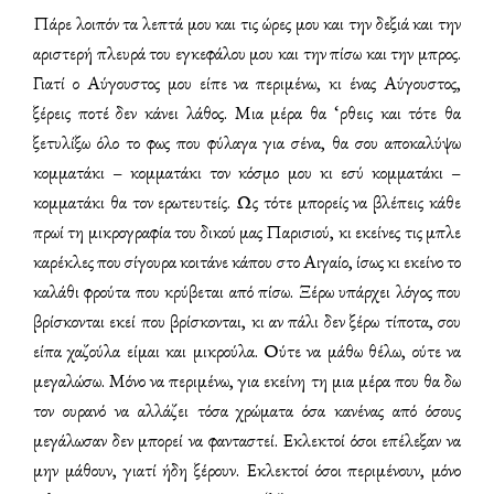
Πάρε λοιπόν τα λεπτά μου και τις ώρες μου και την δεξιά και την
αριστερή πλευρά του εγκεφάλου μου και την πίσω και την μπρος.
Γιατί ο Αύγουστος μου είπε να περιμένω, κι ένας Αύγουστος,
ξέρεις ποτέ δεν κάνει λάθος. Μια μέρα θα ‘ρθεις και τότε θα
ξετυλίξω όλο το φως που φύλαγα για σένα, θα σου αποκαλύψω
κομματάκι – κομματάκι τον κόσμο μου κι εσύ κομματάκι –
κομματάκι θα τον ερωτευτείς. Ως τότε μπορείς να βλέπεις κάθε
πρωί τη μικρογραφία του δικού μας Παρισιού, κι εκείνες τις μπλε
καρέκλες που σίγουρα κοιτάνε κάπου στο Αιγαίο, ίσως κι εκείνο το
καλάθι φρούτα που κρύβεται από πίσω. Ξέρω υπάρχει λόγος που
βρίσκονται εκεί που βρίσκονται, κι αν πάλι δεν ξέρω τίποτα, σου
είπα χαζούλα είμαι και μικρούλα. Ούτε να μάθω θέλω, ούτε να
μεγαλώσω. Μόνο να περιμένω, για εκείνη τη μια μέρα που θα δω
τον ουρανό να αλλάζει τόσα χρώματα όσα κανένας από όσους
μεγάλωσαν δεν μπορεί να φανταστεί. Εκλεκτοί όσοι επέλεξαν να
μην μάθουν, γιατί ήδη ξέρουν. Εκλεκτοί όσοι περιμένουν, μόνο