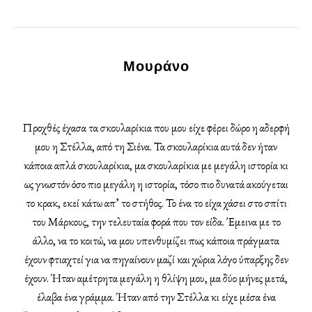
Μουράνο
Προχθές έχασα τα σκουλαρίκια που μου είχε φέρει δώρο η αδερφή
μου η Στέλλα, από τη Σιένα. Τα σκουλαρίκια αυτά δεν ήταν
κάποια απλά σκουλαρίκια, μα σκουλαρίκια με μεγάλη ιστορία κι
ως γνωστόν όσο πιο μεγάλη η ιστορία, τόσο πιο δυνατά ακούγεται
το κρακ, εκεί κάτω απ’ το στήθος. Το ένα το είχα χάσει στο σπίτι
του Μάρκους, την τελευταία φορά που τον είδα. Έμεινα με το
άλλο, να το κοιτώ, να μου υπενθυμίζει πως κάποια πράγματα
έχουν φτιαχτεί για να πηγαίνουν μαζί και χώρια λόγο ύπαρξης δεν
έχουν. Ήταν αμέτρητα μεγάλη η θλίψη μου, μα δύο μήνες μετά,
έλαβα ένα γράμμα. Ήταν από την Στέλλα κι είχε μέσα ένα