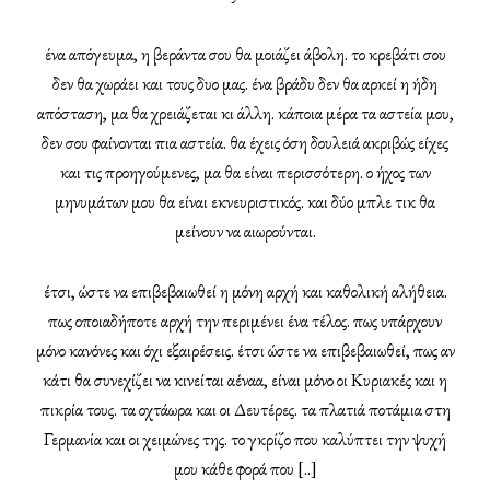
ένα απόγευμα, η βεράντα σου θα μοιάζει άβολη. το κρεβάτι σου
δεν θα χωράει και τους δυο μας. ένα βράδυ δεν θα αρκεί η ήδη
απόσταση, μα θα χρειάζεται κι άλλη. κάποια μέρα τα αστεία μου,
δεν σου φαίνονται πια αστεία. θα έχεις όση δουλειά ακριβώς είχες
και τις προηγούμενες, μα θα είναι περισσότερη. ο ήχος των
μηνυμάτων μου θα είναι εκνευριστικός. και δύο μπλε τικ θα
μείνουν να αιωρούνται.
έτσι, ώστε να επιβεβαιωθεί η μόνη αρχή και καθολική αλήθεια.
πως οποιαδήποτε αρχή την περιμένει ένα τέλος. πως υπάρχουν
μόνο κανόνες και όχι εξαιρέσεις. έτσι ώστε να επιβεβαιωθεί, πως αν
κάτι θα συνεχίζει να κινείται αέναα, είναι μόνο οι Κυριακές και η
πικρία τους. τα οχτάωρα και οι Δευτέρες. τα πλατιά ποτάμια στη
Γερμανία και οι χειμώνες της. το γκρίζο που καλύπτει την ψυχή
μου κάθε φορά που [..]