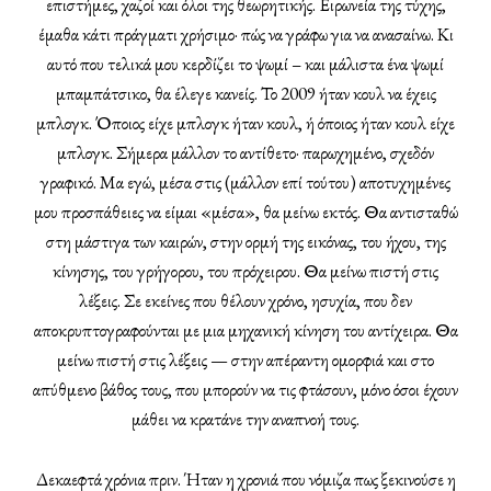
επιστήμες, χαζοί και όλοι της θεωρητικής. Ειρωνεία της τύχης,
έμαθα κάτι πράγματι χρήσιμο· πώς να γράφω για να ανασαίνω. Κι
αυτό που τελικά μου κερδίζει το ψωμί – και μάλιστα ένα ψωμί
μπαμπάτσικο, θα έλεγε κανείς. Το 2009 ήταν κουλ να έχεις
μπλογκ. Όποιος είχε μπλογκ ήταν κουλ, ή όποιος ήταν κουλ είχε
μπλογκ. Σήμερα μάλλον το αντίθετο· παρωχημένο, σχεδόν
γραφικό. Μα εγώ, μέσα στις (μάλλον επί τούτου) αποτυχημένες
μου προσπάθειες να είμαι «μέσα», θα μείνω εκτός. Θα αντισταθώ
στη μάστιγα των καιρών, στην ορμή της εικόνας, του ήχου, της
κίνησης, του γρήγορου, του πρόχειρου. Θα μείνω πιστή στις
λέξεις. Σε εκείνες που θέλουν χρόνο, ησυχία, που δεν
αποκρυπτογραφούνται με μια μηχανική κίνηση του αντίχειρα. Θα
μείνω πιστή στις λέξεις — στην απέραντη ομορφιά και στο
απύθμενο βάθος τους, που μπορούν να τις φτάσουν, μόνο όσοι έχουν
μάθει να κρατάνε την αναπνοή τους.
Δεκαεφτά χρόνια πριν. Ήταν η χρονιά που νόμιζα πως ξεκινούσε η