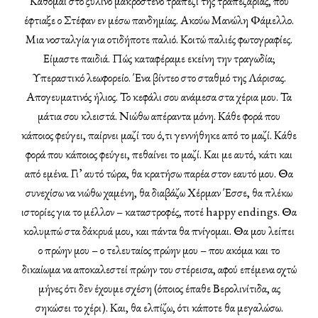
Κάθομαι στο ξύλινο μακρόστενο τραπέζι της τραπεζαρίας, που
έφτιαξε ο Στέφαν εν μέσω πανδημίας. Ακούω Μανώλη Φάμελλο.
Μια νοσταλγία για οτιδήποτε παλιό. Κοιτώ παλιές φωτογραφίες.
Είμαστε παιδιά. Πώς καταφέραμε εκείνη την τραγωδία;
Υπεραστικό λεωφορείο. Ένα βίντεο στο σταθμό της Λάρισας.
Απογευματινός ήλιος. Το κεφάλι σου ανάμεσα στα χέρια μου. Τα
μάτια σου κλειστά. Νιώθω απέραντα μόνη. Κάθε φορά που
κάποιος φεύγει, παίρνει μαζί του ό,τι γεννήθηκε από το μαζί. Κάθε
φορά που κάποιος φεύγει, πεθαίνει το μαζί. Και με αυτό, κάτι και
από εμένα. Γι’ αυτό τώρα, θα κρατήσω παρέα στον εαυτό μου. Θα
συνεχίσω να νιώθω χαμένη, θα διαβάζω Χέρμαν Έσσε, θα πλέκω
ιστορίες για το μέλλον – καταστροφές, ποτέ happy endings. Θα
κολυμπώ στα δάκρυά μου, και πάντα θα πνίγομαι. Θα μου λείπει
ο πρώην μου – ο τελευταίος πρώην μου – που ακόμα και το
δικαίωμα να αποκαλεστεί πρώην του στέρεισα, αφού επέμενα οχτώ
μήνες ότι δεν έχουμε σχέση (όποιος έπαθε Βερολινίτιδα, ας
σηκώσει το χέρι). Και, θα ελπίζω, ότι κάποτε θα μεγαλώσω.