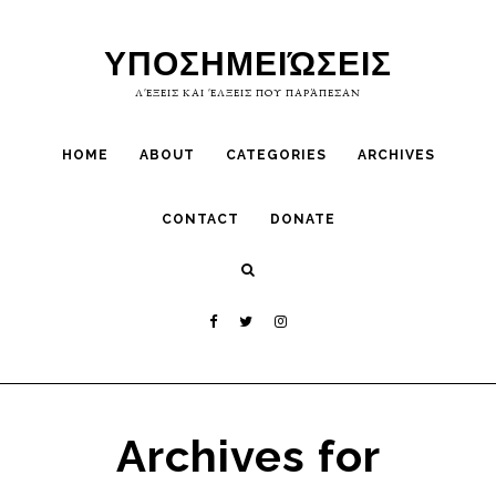
Skip
Skip
to
to
ΥΠΟΣΗΜΕΙΏΣΕΙΣ
primary
main
ΛΈΞΕΙΣ ΚΑΙ ΈΛΞΕΙΣ ΠΟΥ ΠΑΡΆΠΕΣΑΝ
navigation
content
HOME
ABOUT
CATEGORIES
ARCHIVES
CONTACT
DONATE
Archives for