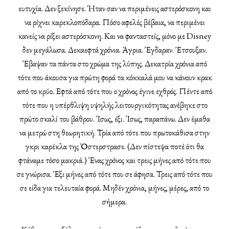
ευτυχία. Δεν ξεκίνησε. Ήταν σαν να περιμένεις αστερόσκονη και
να ρίχνει καρεκλοπόδαρα. Πόσο αφελές βέβαια, να περιμένει
κανείς να ρίξει αστερόσκονη. Και να φανταστείς, μόνο με Disney
δεν μεγάλωσα. Δεκαεφτά χρόνια. Άγρια. Έγδαραν. Έτσουξαν.
Έβαψαν τα πάντα στο χρώμα της λύπης. Δεκατρία χρόνια από
τότε που άκουσα για πρώτη φορά τα κόκκαλά μου να κάνουν κρακ
από το κρύο. Εφτά από τότε που ο χρόνος έγινε εχθρός. Πέντε από
τότε που η υπέρθλιψη υψηλής λειτουργικότητας ανέβηκε στο
πρώτο σκαλί του βάθρου. Ίσως, έξι. Ίσως, παραπάνω. Δεν έμαθα
να μετρώ στη θεωρητική. Τρία από τότε που πρωτοκάθισα στην
γκρι καρέκλα της Όστερστρασε. (Δεν πίστεψα ποτέ ότι θα
φτάναμε τόσο μακριά.) Ένας χρόνος και τρεις μήνες από τότε που
σε γνώρισα. Έξι μήνες από τότε που σε άφησα. Τρεις από τότε που
σε είδα για τελευταία φορά. Μηδέν χρόνια, μήνες, μέρες, από το
σήμερα.