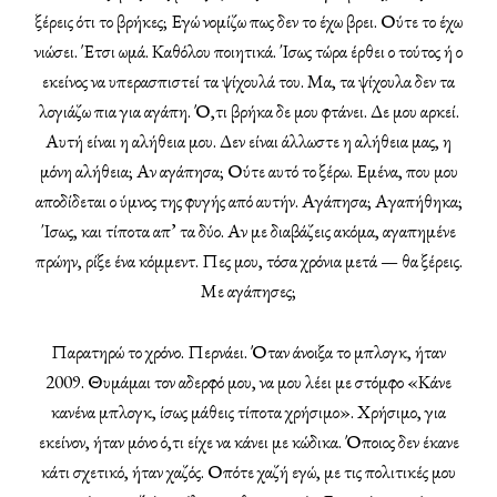
ξέρεις ότι το βρήκες; Εγώ νομίζω πως δεν το έχω βρει. Ούτε το έχω
νιώσει. Έτσι ωμά. Καθόλου ποιητικά. Ίσως τώρα έρθει ο τούτος ή ο
εκείνος να υπερασπιστεί τα ψίχουλά του. Μα, τα ψίχουλα δεν τα
λογιάζω πια για αγάπη. Ό,τι βρήκα δε μου φτάνει. Δε μου αρκεί.
Αυτή είναι η αλήθεια μου. Δεν είναι άλλωστε η αλήθεια μας, η
μόνη αλήθεια; Αν αγάπησα; Ούτε αυτό το ξέρω. Εμένα, που μου
αποδίδεται ο ύμνος της φυγής από αυτήν. Αγάπησα; Αγαπήθηκα;
Ίσως, και τίποτα απ’ τα δύο. Αν με διαβάζεις ακόμα, αγαπημένε
πρώην, ρίξε ένα κόμμεντ. Πες μου, τόσα χρόνια μετά — θα ξέρεις.
Με αγάπησες;
Παρατηρώ το χρόνο. Περνάει. Όταν άνοιξα το μπλογκ, ήταν
2009. Θυμάμαι τον αδερφό μου, να μου λέει με στόμφο «Κάνε
κανένα μπλογκ, ίσως μάθεις τίποτα χρήσιμο». Χρήσιμο, για
εκείνον, ήταν μόνο ό,τι είχε να κάνει με κώδικα. Όποιος δεν έκανε
κάτι σχετικό, ήταν χαζός. Οπότε χαζή εγώ, με τις πολιτικές μου