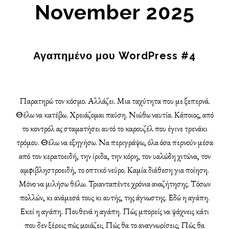
November 2025
Αγαπημένο μου WordPress #4
Παρατηρώ τον κόσμο. Αλλάζει. Μια ταχύτητα που με ξεπερνά.
Θέλω να κατέβω. Χρειάζομαι παύση. Νιώθω ναυτία. Κάποιος, από
το κοντρόλ ας σταματήσει αυτό το καρουζέλ που έγινε τρενάκι
τρόμου. Θέλω να εξηγήσω. Να περιγράψω, όλα όσα περνούν μέσα
από τον κερατοειδή, την ίριδα, την κόρη, τον υαλώδη χιτώνα, τον
αμφιβληστροειδή, το οπτικό νεύρο. Καμία διάθεση για ποίηση.
Μόνο να μιλήσω θέλω. Τριανταπέντε χρόνια αναζήτησης. Τόσων
πολλών, κι ανάμεσά τους κι αυτής, της άγνωστης. Εδώ η αγάπη.
Εκεί η αγάπη. Πουθενά η αγάπη. Πώς μπορείς να ψάχνεις κάτι
που δεν ξέρεις πώς μοιάζει; Πώς θα το αναγνωρίσεις; Πώς θα