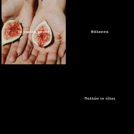
Το γεμάτο ψυγείο
Θάλασσα
Πολλών το τέλος