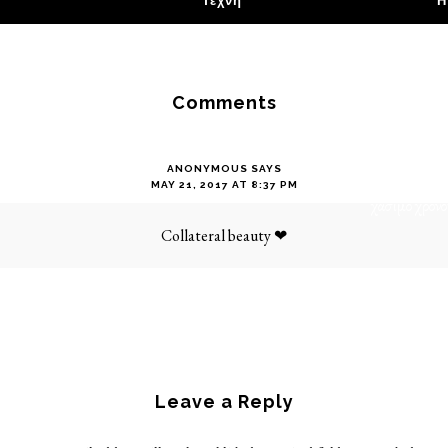
Τέχνη
Η
ακούω έξω 
ξύνει το τ
υπόκωφα Ale
Comments
τόσο περίερ
αξίζει να πρ
ANONYMOUS
SAYS
μα πιο περί
MAY 21, 2017 AT 8:37 PM
χάσιμο χρόνο
Collateral beauty ❤
Leave a Reply