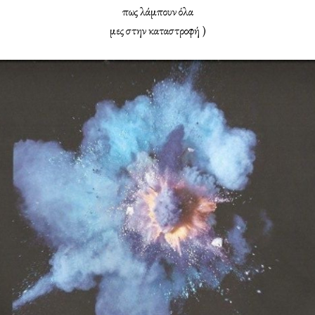
πως λάμπουν όλα
μες στην καταστροφή )