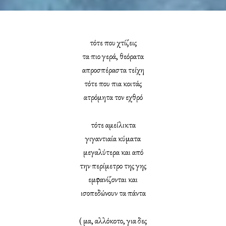
τότε που χτίζεις
τα πιο γερά, θεόρατα
απροσπέραστα τείχη
τότε που πια κοιτάς
ατρόμητα τον εχθρό
τότε αμείλικτα
γιγαντιαία κύματα
μεγαλύτερα και από
την περίμετρο της γης
εμφανίζονται και
ισοπεδώνουν τα πάντα
( μα, αλλόκοτο, για δες