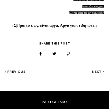
θα φτιάξεις νέο χρόνο
όλες τις μέρες που δεν ήμουνα εκεί
«
Σβήσε
το
φως
, είναι
αργά
.
Αργά
για
οτιδήποτε.
»
SHARE THIS POST
PREVIOUS
NEXT
Related Posts