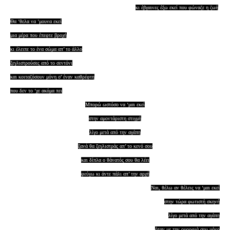
κι έβγαινες έξω εκεί που φώναζε η ζωή
Θα ‘θελα να ‘μουνα εκεί
μια μέρα που έπεφτε βροχή
κι έλειπε το ένα σώμα απ’ το άλλο
ξεγλιστρούσες από το σεντόνι
και κοιταζόσουν μόνη σ’ έναν καθρέφτη
που δεν το ‘χε ακόμα πει
Μπορώ ωστόσο να ‘μαι εκεί
στην αμοντάριστη στιγμή
λίγο μετά από την αγάπη
ξανά θα ξεγλιστράς απ’ το κενό σου
και δίπλα ο θάνατός σου θα λέει
φεύγω κι άντε πάλι απ’ την αρχή
Ναι, θέλω αν θέλεις να ‘μαι εκεί
στην τώρα φωτιστή σκηνή
λίγο μετά από την αγάπη
όταν με την ομορφιά σου μόνο