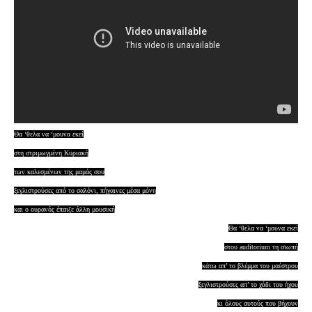
Θα ‘θελα να ‘μουνα εκεί
στη στριμωγμένη Κυριακή
των καλεσμένων της μαμάς σου
ξεγλιστρούσες από το σαλόνι, πήγαινες μέσα μόνη
και ο ουρανός έπαιζε άλλη μουσική
Θα ‘θελα να ‘μουνα εκεί
στου auditorium τη σιωπή
κάτω απ’ το βλέμμα του μαέστρου
ξεγλιστρούσες απ’ το χάδι του ήχου
κι όλους αυτούς που βήχουν