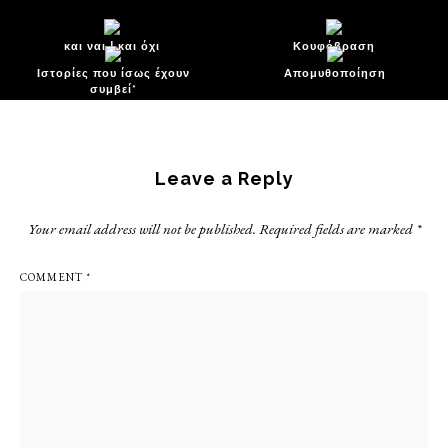
και ναι | και όχι
Κουφόβραση
Ιστορίες που ίσως έχουν
Απομυθοποίηση
συμβεί*
Reader
Interactions
Leave a Reply
Your email address will not be published.
Required fields are marked
*
COMMENT
*