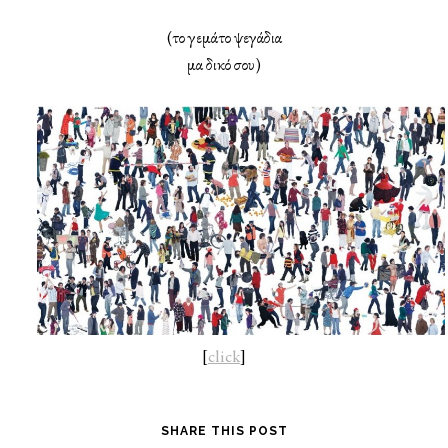
(το γεμάτο ψεγάδια
μα δικό σου)
[
click
]
SHARE THIS POST