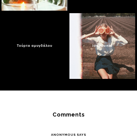
Τούρτα αμυγδάλου
Ισορροπία
Reader
Interactions
Comments
ANONYMOUS
SAYS