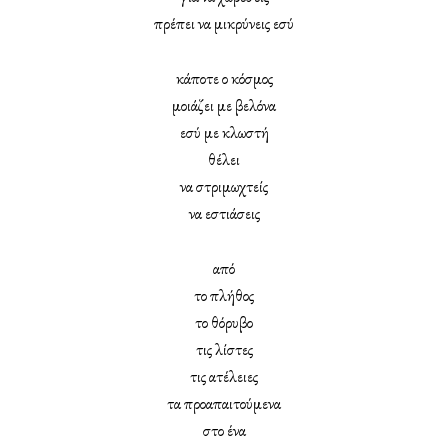
πρέπει να μικρύνεις εσύ
κάποτε ο κόσμος
μοιάζει με βελόνα
εσύ με κλωστή
θέλει
να στριμωχτείς
να εστιάσεις
από
το πλήθος
το θόρυβο
τις λίστες
τις ατέλειες
τα προαπαιτούμενα
στο ένα