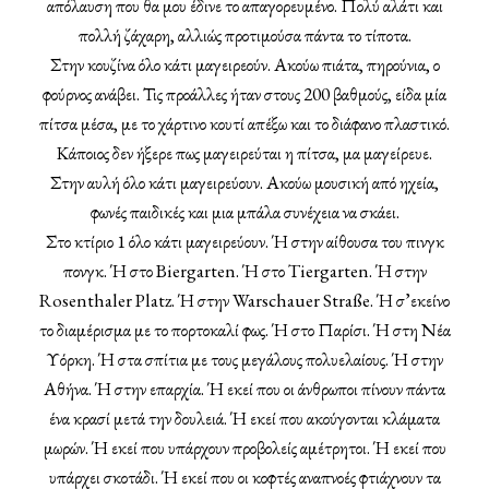
απόλαυση που θα μου έδινε το απαγορευμένο. Πολύ αλάτι και
πολλή ζάχαρη, αλλιώς προτιμούσα πάντα το τίποτα.
Στην κουζίνα όλο κάτι μαγειρεούν. Ακούω πιάτα, πηρούνια, ο
φούρνος ανάβει. Τις προάλλες ήταν στους 200 βαθμούς, είδα μία
πίτσα μέσα, με το χάρτινο κουτί απέξω και το διάφανο πλαστικό.
Κάποιος δεν ήξερε πως μαγειρεύται η πίτσα, μα μαγείρευε.
Στην αυλή όλο κάτι μαγειρεύουν. Ακούω μουσική από ηχεία,
φωνές παιδικές και μια μπάλα συνέχεια να σκάει.
Στο κτίριο 1 όλο κάτι μαγειρεύουν. Ή στην αίθουσα του πινγκ
πονγκ. Ή στο Biergarten. Ή στο Tiergarten. Ή στην
Rosenthaler Platz. Ή στην Warschauer Straße. Ή σ’εκείνο
το διαμέρισμα με το πορτοκαλί φως. Ή στο Παρίσι. Ή στη Νέα
Υόρκη. Ή στα σπίτια με τους μεγάλους πολυελαίους. Ή στην
Αθήνα. Ή στην επαρχία. Ή εκεί που οι άνθρωποι πίνουν πάντα
ένα κρασί μετά την δουλειά. Ή εκεί που ακούγονται κλάματα
μωρών. Ή εκεί που υπάρχουν προβολείς αμέτρητοι. Ή εκεί που
υπάρχει σκοτάδι. Ή εκεί που οι κοφτές αναπνοές φτιάχνουν τα