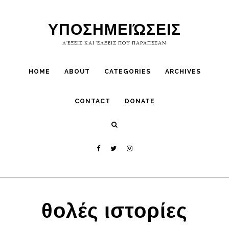
Skip
Skip
to
to
ΥΠΟΣΗΜΕΙΏΣΕΙΣ
primary
main
ΛΈΞΕΙΣ ΚΑΙ ΈΛΞΕΙΣ ΠΟΥ ΠΑΡΆΠΕΣΑΝ
navigation
content
HOME
ABOUT
CATEGORIES
ARCHIVES
CONTACT
DONATE
θολές ιστορίες