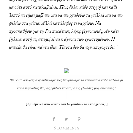
μα ούτε αυτό καταλαβαίνει. Πως θέλω κάθε στιγμή και κάθε
λεπτό να είμαι μαζί του και να του χαιδεύω τα μαλλιά και να τον
φιλάω στα μάτια. Αλλά κατάλαβες τι να χάσω; Να
προσπαθήσω για τι; Για παράταση λίγης ξεγνοιασιάς; Αν κάτι
ζηλεύω αυτή τη στιγμή είναι η άγνοια των ερωτευμένων. Η
ιστορία θα είναι πάντα ίδια. Τίποτα δεν θα την απογοητεύει.”
“Κείνο το απόγευμα ορκιστήκαμε πως θα φτύναμε τα κουκούτσια κάθε καλοκαίρι
και ο Αύγουστος θα μας βρίσκει πάντα με τις γλώσσες μας ενωμένες.”
[ ό,τι έμεινε από κείνον τον Αύγουστο – οι υποσχέσεις. ]
6 COMMENTS