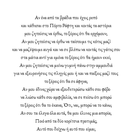
Αν ένα από τα βράδια που έχεις ρεπό
και κάθεσαι στο Πόρτο Ράφτη και κοιτάς τα αστέρια
μου ζητούσες να έρθω, το ξέρεις ότι θα ερχόμουν;
Αν μου ζητούσες να έρθω να ταίσουμε τις κότες μαζί
και να μαζέψουμε αυγά και να σε βλέπω να κοιτάς τις γάτες σου
στα μάτια αντί για εμένα το ξέρεις ότι θα ήμουν εκεί;
Αν μου ζητούσες να μείνω γυμνή πάνω στην αμμουδιά
για να εξευρενήσεις τις πληγές μου ή και να παίξεις μαζί τους
το ξέρεις ότι θα σε άφηνα;
Αν μου έδινες χώρο να εξουδετερώσω κάθε σου φόβο
να λιώσω κάθε σου αμφιβολία, να σε πείσω ότι μπορώ
το ξέρεις ότι θα το έκανα; Ότι, ναι, μπορώ να το κάνω;
Αν σου τα έλεγα όλα αυτά, θα μου έλυνες μια απορία;
Ποιό από τα δύο κορίτσια προτιμάς;
Αυτό που δείχνω ή αυτό που είμαι;