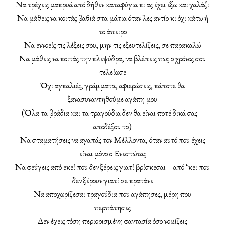
Να τρέχεις μακρυά από δήθεν καταφύγια κι ας έχει έξω και χαλάζι
Να μάθεις να κοιτάς βαθιά στα μάτια όταν λες αντίο κι όχι κάτω ή
το άπειρο
Να εννοείς τις λέξεις σου, μην τις εξευτελίζεις, σε παρακαλώ
Να μάθεις να κοιτάς την κλεψύδρα, να βλέπεις πως ο χρόνος σου
τελείωσε
Όχι αγκαλιές, γράμματα, αφιερώσεις, κάποτε θα
ξανασυναντηθούμε αγάπη μου
(Όλα τα βράδια και τα τραγούδια δεν θα είναι ποτέ δικά σας –
αποδέξου το)
Να σταματήσεις να αγαπάς τον Μέλλοντα, όταν αυτό που έχεις
είναι μόνο ο Ενεστώτας
Να φεύγεις από εκεί που δεν ξέρεις γιατί βρίσκεσαι – από ‘κει που
δεν ξέρουν γιατί σε κρατάνε
Να αποχωρίζεσαι τραγούδια που αγάπησες, μέρη που
περπάτησες
Δεν έχεις τόση περιορισμένη φαντασία όσο νομίζεις