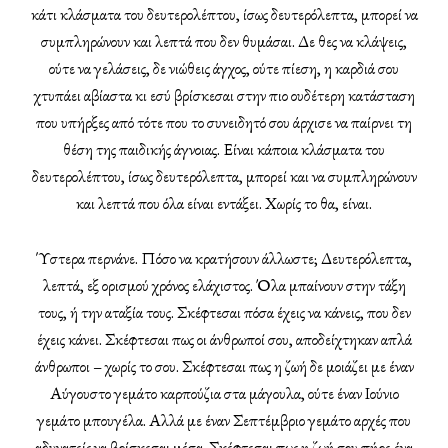
κάτι κλάσματα του δευτερολέπτου, ίσως δευτερόλεπτα, μπορεί να
συμπληρώνουν και λεπτά που δεν θυμάσαι. Δε θες να κλάψεις,
ούτε να γελάσεις, δε νιώθεις άγχος, ούτε πίεση, η καρδιά σου
χτυπάει αβίαστα κι εσύ βρίσκεσαι στην πιο ουδέτερη κατάσταση
που υπήρξες από τότε που το συνειδητό σου άρχισε να παίρνει τη
θέση της παιδικής άγνοιας. Είναι κάποια κλάσματα του
δευτερολέπτου, ίσως δευτερόλεπτα, μπορεί και να συμπληρώνουν
και λεπτά που όλα είναι εντάξει. Χωρίς το θα, είναι.
Ύστερα περνάνε. Πόσο να κρατήσουν άλλωστε; Δευτερόλεπτα,
λεπτά, εξ ορισμού χρόνος ελάχιστος. Όλα μπαίνουν στην τάξη
τους, ή την αταξία τους. Σκέφτεσαι πόσα έχεις να κάνεις, που δεν
έχεις κάνει. Σκέφτεσαι πως οι άνθρωποί σου, αποδείχτηκαν απλά
άνθρωποι – χωρίς το σου. Σκέφτεσαι πως η ζωή δε μοιάζει με έναν
Αύγουστο γεμάτο καρπούζια στα μάγουλα, ούτε έναν Ιούνιο
γεμάτο μπουγέλα. Αλλά με έναν Σεπτέμβριο γεμάτο αρχές που
αδυνατείς να βρίσκεσαι μέσα. Σκέφτεσαι πως η ζωή σου πήρε ένα