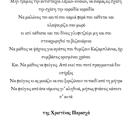
Μην τρέμεις την αντιστοιχία λέξεων-εννοιών, να ονομάζεις σχέση
την σχέση την κοροϊδία κοροϊδία
Να μαλώνεις τον εαυτό σου καμιά φορά που κάθεται και
κλαψουρίζει σαν μωρό
κι εσύ κάθεσαι και του δίνεις γλυφιτζούρι μη και σου
στεναχωρηθεί το βυζανιάρικο
Να μάθεις να ψάχνεις για αγάπες που θυμίζουν Καζαμπλάνκα, όχι
συμβάσεις ορισμένου χρόνου
Και. Να μάθεις να φεύγεις. Από εκεί που ποτέ πραγματικά δεν
υπήρξες
Να φεύγεις κι ας μοιάζει να σου ξεριζώνουν το παιδί από τη μήτρα
Να φεύγεις από όσα νόμισες γι’ αληθινά, μήπως φτάσεις κάποτε
σ’ αυτά
της Χριστίνας Παρασχά