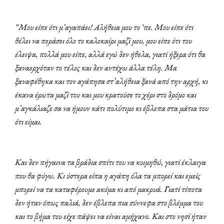
“Μου είπε ότι μ’αγαπάει! Αλήθεια μου το ‘πε. Μου είπε ότι
θέλει να περάσει όλο το καλοκαίρι μαζί μου, μου είπε ότι του
έλειψα, πολλά μου είπε, αλλά εγώ δεν ήθελα, γιατί ήξερα ότι θα
ξαναερχόταν το τέλος και δεν αντέχω άλλα τέλη. Μα
ξαναφέθηκα και τον αγάπησα στ’αλήθεια ξανά από την αρχή, κι
έκανα έρωτα μαζί του και μου κρατούσε το χέρι στο δρόμο και
μ’αγκάλιαζε σα να ήμουν κάτι πολύτιμο κι έβλεπα στα μάτια του
ότι είμαι.
Και δεν πήγαινα τα βράδια σπίτι του να κοιμηθώ, γιατί έκλαιγα
που θα φύγω. Κι ύστερα είπα η αγάπη όλα τα μπορεί και εμείς
μπορεί να τα καταφέρουμε ακόμα κι από μακρυά. Γιατί τίποτα
δεν ήταν όπως παλιά, δεν έβλεπα πια σύννεφα στο βλέμμα του
και το βήμα του είχε πάψει να είναι αμήχανο. Και στο νησί ήταν