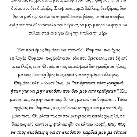
δρόμο που δεν διάλεξες. Σκέφτεσαι, αμφιβάλλεις, δεν ξέρεις, δεν
θες να μάθεις. Εκείνο το απροσδιόριστο βάρος, μπαίνει ακριβώς
ανάμεσα στα δύο κόκκαλα του θώρακα, να μην μπορεί να φύγει, να
φυλακιστεί εκεί για όλη την υπόλοιπη μέρα.
Ένα πρωί όμως θυμάσαι ένα τραγούδι. Θυμάσαι πως έχεις
επιλογές. Θυμάσαι πως βρίσκεσαι εδώ που βρίσκεσαι, επειδή εσύ
το επέλεξες έτσι. Θυμάσαι πως καμιά φορά δεν χρειάζεται ήλιος,
μα ένας Σεπτέμβρης ίσως αρκεί για να γεμίσουν όλα φως.
Θυμάσαι κάτι – κλισέ ίσως, μα
“αν έφτασα τόσο μακρυά
ήταν για να μην ακούσω που δεν μου αποκρίθηκαν”
. Και
μπορεί ναι, να μην σου αποκρίθηκαν, μα εσύ πια θυμάσαι… Τώρα
αρχίζεις και θυμάσαι, πως ορίζοντας υπάρχει και μπροστά, όχι
μόνο πίσω. Θυμάσαι πως αν σταματήσεις να κοιτάς χαμηλά, θα
δεις πως εσύ κοντεύεις, φτάνεις ήδη σε κάποια κορφή,
και, πως
να τους ακούσεις ή να σε ακούσουν καρδιά μου με τέτοια