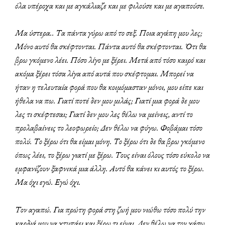
όλα υπέροχα και με αγκάλιαζε και με φιλούσε και με αγαπούσε.
Μα ύστερα.. Τα πάντα γύρω από το σεξ. Ποια αγάπη μου λες;
Μόνο αυτό θα σκέφτονται. Πάντα αυτό θα σκέφτονται. Ότι θα
βρω γκόμενο λέει. Πόσο λίγο με ξέρει. Μετά από τόσο καιρό και
ακόμα ξέρει τόσα λίγα από αυτά που σκέφτομαι.
Μπορεί να
ήταν η τελευταία φορά που θα κοιμόμασταν μόνοι, μου είπε και
ήθελα να πω. Γιατί ποτέ δεν μου μιλάς; Γιατί μια φορά δε μου
λες τι σκέφτεσαι; Γιατί δεν μου λες θέλω να μείνεις, αντί το
προλαβαίνεις το λεοφωρείο; Δεν θέλω να φύγω. Φοβάμαι τόσο
πολύ. Το ξέρω ότι θα είμαι μόνη. Το ξέρω ότι δε θα βρω γκόμενο
όπως λέει, το ξέρω γιατί με ξέρω. Τους είναι όλους τόσο εύκολο να
εμφανίζουν ξαφνικά μια άλλη. Αυτό θα κάνει κι αυτός το ξέρω.
Μα όχι εγώ. Εγώ όχι.
Τον αγαπώ. Για πρώτη φορά στη ζωή μου νιώθω τόσο πολύ την
καρδιά μου να χτυπάει και ξέρω τι είναι. Δεν θέλω να τον χάσω,