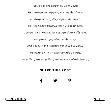
που με τι ευχαρίστησι, με τι χαρά
θα μπαίνεις σε λιμένας πρωτοειδωμένους·
να σταματήσεις σ’ εμπορεία Φοινικικά,
και τες καλές πραγμάτειες ν’ αποκτήσεις,
σεντέφια και κοράλλια, κεχριμπάρια κ’ έβενους,
και ηδονικά μυρωδικά κάθε λογής,
όσο μπορείς πιο άφθονα ηδονικά μυρωδικά·
σε πόλεις Aιγυπτιακές πολλές να πας,
να μάθεις και να μάθεις απ’ τους σπουδασμένους. )
SHARE THIS POST
PREVIOUS
NEXT