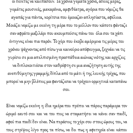
οι δείκτες να καλπάσουν. Τα χρόνια γεμάτα χρόνο, άδειες μέρες,
γεμάτες μουσικές, μακαρόνια, αμφιθέατρα, αγόρια που νόμιζες θα
αγαπάς για πάντα, κορίτσια που έμοιαζαν απλησίαστα, αφέλεια.
Μοιάζει νομίζω με εκείνη τη μέρα που το μέλλον που κάποτε φάνταζε
σαν αφράτο μαξιλάρι που ακουμπούσες πάνω του όλα σου τα χάπι
έντιγνκς είναι πια παρόν. Το χέρι που έκοβε αμέριμνα τις μέρες του
χρόνου ψάχνοντας από πίσω για καινούριο απόφευγμα, ξεχνάει να τις
γυρίσει σε μια απελπισμένη προσπάθεια αιώνιας νιότης και αρχίζεις
να διπλοκοιτιέσαι στον καθρέφτη σε μια αναζήτηση αυτής της
ανεπιθύμητης γραμμής δίπλα από το μάτι ή της λευκής τρίχας, που
μπορεί να μην βλέπεις μα φαντάζεσαι να τρέχουν ορμητικά καταπάνω
σου.
Είναι νομίζω εκείνη η ίδια ημέρα που πρέπει να πάρεις παράμερα τον
ώριμό εαυτό σου και να του πεις να σταματήσει να κάνει σαν παιδί,
αφού πια παιδί δεν είναι. Να περάσεις το χέρι σου στους ώμους του, να
τους στρίψεις λίγο προς τα πίσω, να δει πως η αφετηρία είναι κάπου