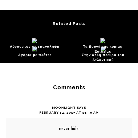
Related Posts
Αύγουστος σε επανάληψη
Τα βουνά της κυρίας
Ευτυχίας
Αγόρια με πλάτες
Στην άλλη πλευρά του
Ατλαντικού
Reader
Interactions
Comments
MOONLIGHT
SAYS
FEBRUARY 14, 2017 AT 11:30 AM
never hide.