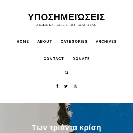
Skip
Skip
to
to
ΥΠΟΣΗΜΕΙΏΣΕΙΣ
primary
main
ΛΈΞΕΙΣ ΚΑΙ ΈΛΞΕΙΣ ΠΟΥ ΠΑΡΆΠΕΣΑΝ
navigation
content
HOME
ABOUT
CATEGORIES
ARCHIVES
CONTACT
DONATE
Των τριάντα κρίση