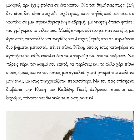
μακρυά, άρα έχεις φτάσει σε ένα κάπου. Να του θυμήσεις πως η ζωή
δεν είναι δεν είναι παιχνίδι ταχύτητας, όπου πηδάς από κουτάκι σε
κουτάκι σε μια προκαθορισμένη διαδρομή, με νικητή όποιον φτάσει
πιο γρήγορα στο τελευταίο. Μοιάζει περισσότερο με επιτραπέζιο, με
άγνωστες αποστολές και παγίδες και άτυχες ζαριές που σε πηγαίνουν
δυο βήματα μπροστά, πέντε πίσω. Νίκη, όποιος ίσως καταφέρει να
αγαπήσει το κάθε κουτάκι όσο τα προηγούμενα, όσο τα επόμενα. Να
πάρεις τώρα τον ωριμό σου εαυτό, να περάσεις και το άλλο χέρι πίσω
στους ώμους και να τον κάνεις μια αγκαλιά, γιατί μπορεί πια παιδί να
μην είναι, μα ίσως την χρειάζεται περισσότερο. Να του πεις επίσης να
διαβάσει την Ιθάκη του Καβάφη. Γιατί, άνθρωποι είμαστε και
ξεχνάμε, πάντοτε και διαρκώς τα πιο σημαντικά.