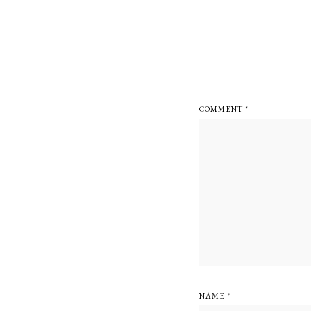
Reader
Interactions
COMMENT
*
NAME
*