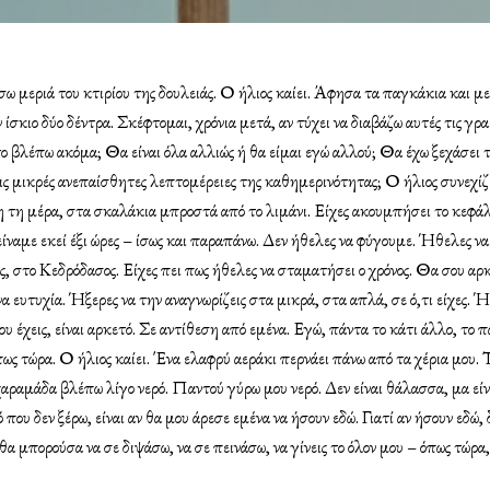
σω μεριά του κτιρίου της δουλειάς. Ο ήλιος καίει. Άφησα τα παγκάκια και 
 ίσκιο δύο δέντρα. Σκέφτομαι, χρόνια μετά, αν τύχει να διαβάζω αυτές τις γρ
το βλέπω ακόμα; Θα είναι όλα αλλιώς ή θα είμαι εγώ αλλού; Θα έχω ξεχάσει τ
ις μικρές ανεπαίσθητες λεπτομέρειες της καθημερινότητας; Ο ήλιος συνεχίζει
τη μέρα, στα σκαλάκια μπροστά από το λιμάνι. Είχες ακουμπήσει το κεφάλ
ίναμε εκεί έξι ώρες – ίσως και παραπάνω. Δεν ήθελες να φύγουμε. Ήθελες ν
 στο Κεδρόδασος. Είχες πει πως ήθελες να σταματήσει ο χρόνος. Θα σου αρκο
α ευτυχία. Ήξερες να την αναγνωρίζεις στα μικρά, στα απλά, σε ό,τι είχες. Ή
υ έχεις, είναι αρκετό. Σε αντίθεση από εμένα. Εγώ, πάντα το κάτι άλλο, το 
πως τώρα. Ο ήλιος καίει. Ένα ελαφρύ αεράκι περνάει πάνω από τα χέρια μου. 
χαραμάδα βλέπω λίγο νερό. Παντού γύρω μου νερό. Δεν είναι θάλασσα, μα είν
που δεν ξέρω, είναι αν θα μου άρεσε εμένα να ήσουν εδώ. Γιατί αν ήσουν εδώ, 
θα μπορούσα να σε διψάσω, να σε πεινάσω, να γίνεις το όλον μου – όπως τώρα,