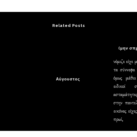
Related Posts
(μην σπ
νόμιζε είχε 
τα σύννεφα 
όμως μάθει
Αύγουστος
ειδικοί 
ασταμάτητες
στην παντε
εικόνας είχε
πρωί,