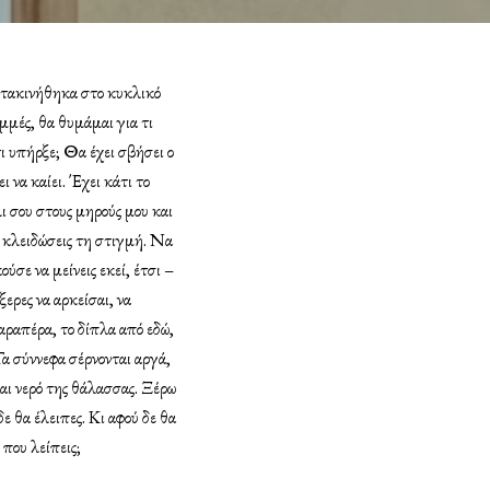
μετακινήθηκα στο κυκλικό
αμμές, θα θυμάμαι για τι
ι υπήρξε; Θα έχει σβήσει ο
 να καίει. Έχει κάτι το
ι σου στους μηρούς μου και
α κλειδώσεις τη στιγμή. Να
ύσε να μείνεις εκεί, έτσι –
ξερες να αρκείσαι, να
παραπέρα, το δίπλα από εδώ,
Τα σύννεφα σέρνονται αργά,
αι νερό της θάλασσας. Ξέρω
δε θα έλειπες. Κι αφού δε θα
 που λείπεις;