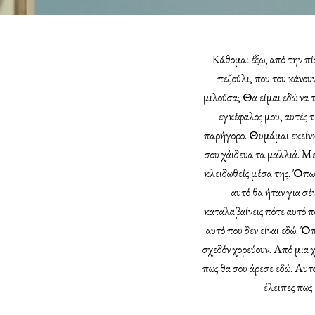
Κάθομαι έξω, από την πί
πεζούλι, που του κάνουν
μιλούσα; Θα είμαι εδώ να 
εγκέφαλος μου, αυτές τ
παρήγορο. Θυμάμαι εκείνη 
σου χάιδευα τα μαλλιά. Με
κλειδωθείς μέσα της. Όπως,
αυτό θα ήταν για σέν
καταλαβαίνεις πότε αυτό πο
αυτό που δεν είναι εδώ. Ό
σχεδόν χορεύουν. Από μια 
πως θα σου άρεσε εδώ. Αυτό 
έλειπες πως 